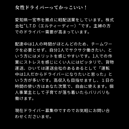
女性ドライバーってかっこいい！
愛知県一宮市を拠点に軽配送業をしています。株式
会社“L.T.D（エルティーディー）”です。主婦の方
でのドライバー需要が高まっています。
⁡
配達中は1人の時間がほとんどのため、チームワー
クを必要とせず、自分1人でサクサク働きたい、と
いう方にはメリットを感じやすいです。1人での作
業にストレスを感じにくい人にはピッタリで、貨物
運送、ひいては運送会社のあるあるとして「運転
中は1人だからドライバーになりたいと思った」と
いう方が多いです。高収入も目指せますし、１日の
時間の使い方はあなた次第で、自由に使えます。個
人事業主として子育てが落ち着いたらバリバリも
働けます。
⁡
現在ドライバー募集中ですのでお気軽にお問い合
わせくださいませ。