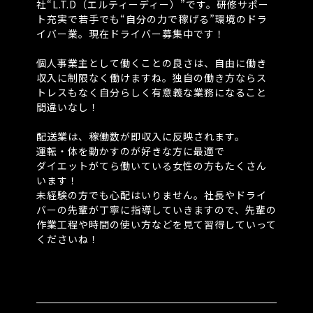
社“L.T.D（エルティーディー）”です。研修サポー
ト充実で若手でも“自分の力で稼げる”環境のドラ
イバー業。現在ドライバー募集中です！
⁡
個人事業主として働くことの良さは、自由に働き
収入に制限なく働けますね。独自の働き方ならス
トレスもなく自分らしく有意義な業務になること
間違いなし！
⁡
配送業は、稼働数が即収入に反映されます。
運転・体を動かすのが好きな方に最適で
ダイエットがてら働いている女性の方もたくさん
います！
未経験の方でも心配はいりません。社長やドライ
バーの先輩が丁寧に指導していきますので、先輩の
作業工程や時間の使い方などを見て習得していって
くださいね！