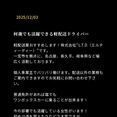
2025/12/03
何歳でも活躍できる軽配送ドライバー
軽配送業おすすめします！株式会社“L.T.D（エルテ
ィーディー）”です。
一宮市を拠点に、名古屋、長久手、岐阜県など幅
広く活動しております。
⁡
個人事業主でバリバリ働けます。配送以外の業務も
ご案内できますのでお気軽にお問い合わせ下さ
い。
⁡
普通免許があれば誰でも
ワンボックスカーに乗ることが出来ます！
⁡
今の部署でも活躍している女性がいます！
初めは道を覚えたりなどで大変ですが