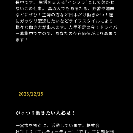
長中です。 生活を支える“インフラ”として欠かせ
ないこの仕事。 高収入でもあるため、貯蓄や趣味
などにぜひ！主婦の方など日中だけ働きたい！逆
にガッツリ配達したいなどライフスタイルにより
様々な働き方が出来ます。人手不足の今！ドライバ
ー募集中ですので、あなたの存在価値がより高まり
ます！
⁡
2025/12/15
がっつり働きたい人必見！
一宮市を拠点に、活動しています。株式会
社“L.T.D（エルティーディー）”です。主に軽配送